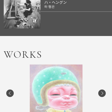
ハ・ヘングン
하 행은
WORKS