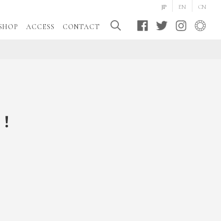
JP
EN
CN
SHOP
ACCESS
CONTACT
催！