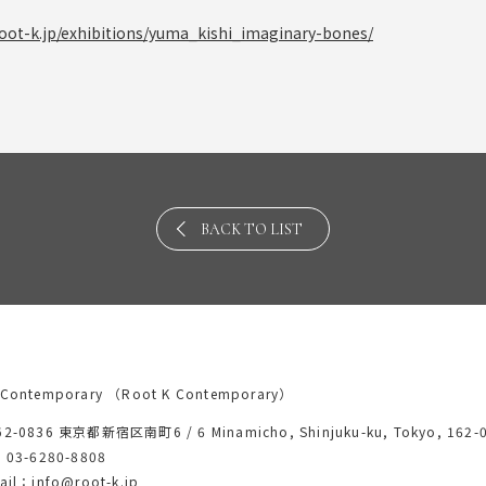
root-k.jp/exhibitions/yuma_kishi_imaginary-bones/
BACK TO LIST
Contemporary
（Root K Contemporary）
62-0836 東京都新宿区南町6 /
6 Minamicho, Shinjuku-ku, Tokyo, 162-
：03-6280-8808
ail：info@root-k.jp