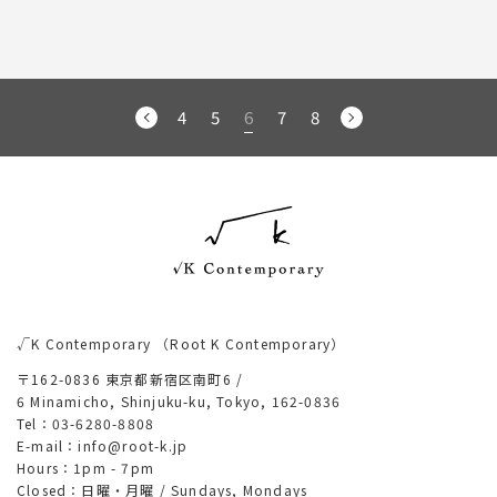
4
5
6
7
8
√K Contemporary
（Root K Contemporary）
〒162-0836 東京都新宿区南町6 /
6 Minamicho, Shinjuku-ku, Tokyo, 162-0836
Tel：03-6280-8808
E-mail：info@root-k.jp
Hours：1pm - 7pm
Closed：日曜・月曜 /
Sundays, Mondays