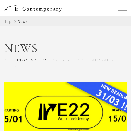
Top
News
NEWS
ALL
INFORMATION
ARTISTS
EVENT
ART FAIRS
OTHER