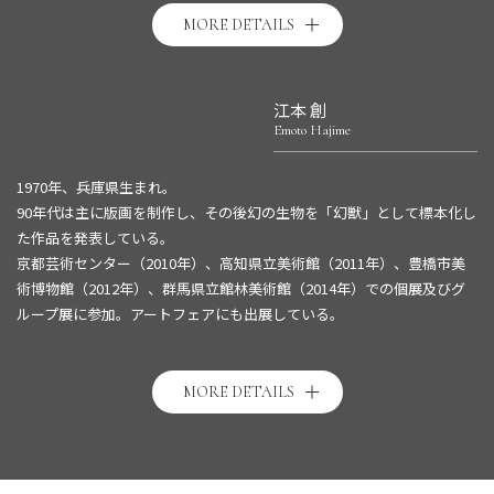
MORE DETAILS
江本 創
Emoto Hajime
1970年、兵庫県生まれ。
90年代は主に版画を制作し、その後幻の生物を「幻獣」として標本化し
た作品を発表している。
京都芸術センター（2010年）、高知県立美術館（2011年）、豊橋市美
術博物館（2012年）、群馬県立館林美術館（2014年）での個展及びグ
ループ展に参加。アートフェアにも出展している。
江本創 HPは
こちら
MORE DETAILS