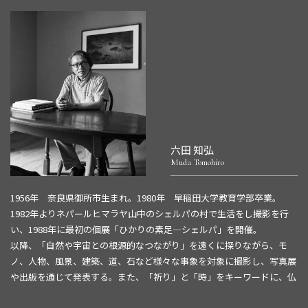
Website:
https://www.shiorihorie.com/
六田 知弘
Muda Tomohiro
1956年 奈良県御所市生まれ。1980年 早稲田大学教育学部卒業。
1982年よりネパールヒマラヤ山中のシェルパの村で生活をし撮影を行
い、1988年に最初の個展「ひかりの素足―シェルパ」を開催。
以降、「自然や宇宙との根源的なつながり」を遠くに探りながら、モ
ノ、人物、風景、建築、道、石など様々な事象を対象に撮影し、写真展
や出版を通じて発表する。また、「祈り」と「時」をキーワードに、仏
像などの日本美術のほかヨーロッパのロマネスク美術、雲岡石窟やボロ