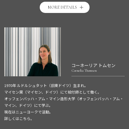
ブドゥール等アジア各地の仏教遺跡など、文化財、古美術品の撮影も多
い。
MORE DETAILS
2007年、国立西洋美術館としては初めての写真展「祈りの中世 ロマネ
スク美術写真展」を開催。2008年には外国人としては約70年ぶりに中
国三大石窟のひとつ「雲岡石窟」の全容を撮影。2009年より写真展「サ
ンティアゴ巡礼の道 六田知弘 東洋のまなざし」がヨーロッパ各地を
巡回。2012年 吉野の金峯山寺で写真展「OKUGAKE」開催。2013年より
写真展「時のイコンー東日本大震災の記憶」を国内外で巡回。2014年
大阪市立東洋陶磁美術館で「蓮 清らかな東洋のやきもの―×写真家・
六田知弘の眼」を開催。2014年より2016年まで加島美術（東京）にて
コーネーリア トムセン
「水の貌MIZU NO BO」「地/空ノ貌CHI・KU NO BO」「火/風ノ貌」を
Cornelia Thomsen
連続開催。2017年 大阪と奈良県御所市で「宇宙のかけら 御所–GOSE」
を開催。2018年 池田20世紀美術館で「壁・ヒミツノアリカ」を開催。
1970年 ルドルシュタット（旧東ドイツ）生まれ。
そのほか国内外の美術館、ギャラリー等での写真展多数。
マイセン窯（マイセン、ドイツ）にて絵付師として働く。
詳しくは
こちら
。
オッフェンバッハ・アム・マイン造形大学（オッフェンバッハ・アム・
マイン、ドイツ）にて学ぶ。
現在はニューヨークで活動。
詳しくは
こちら
。
Cornelia Thomsen 公式サイト：
http://www.corneliathomsen.com/