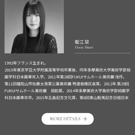
堀江 栞
Horie Shiori
1992年フランス生まれ。
2010年東京学芸大学附属高等学校卒業後、同年多摩美術大学美術学部絵
画学科日本画専攻入学。2011年第28回FUKUIサムホール美術展 佳作。
第11回福知山市佐藤太清賞公募美術展 特選板橋区長賞。2012年 第29回
FUKUIサムホール美術展 奨励賞。2014年多摩美術大学美術学部絵画学
科日本画専攻卒。2015年五島記念文化賞、第6回東山魁夷記念日経日本
画大賞展入選。2016年 五島記念文化賞受賞により、一年間パリに滞
在。2020年世田谷区芸術アワード“飛翔”受賞。2021年3月に世田谷美術
館で個展開催。同春には√K Contemporaryおよび加島美術での個展
MORE DETAILS
（五島記念文化賞海外研修成果発表展）も開催。
詳細は
こちら
。