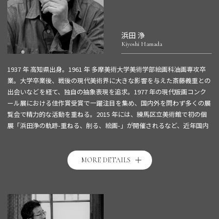
浜田 浄
Kiyoshi Hamada
1937 年 高知県出身。1961 年 多摩美術大学美術学部絵画科油画専攻卒
業。大学卒業後、戦後の現代美術界に大きな影響を与えた斎藤義重との
出会いなどを経て、独自の抽象表現を追求。1977 年の現代版画コンク
ール展における佳作賞受賞で一躍注目を集め、国内外を問わず多くの展
覧会で精力的な活動を重ねる。2015 年には、練馬区立美術館で初の個
展「浜田浄の軌跡-重ねる、削る、絵画-」が開催されるなど、近年国内
外でその評価が高まる作家の 1 人である。東京国立近代美術館、東京都
現代美術館、アーティゾン美術館、クラクフ国立美術館など多数の美術
館が作品を所蔵している。
MORE DETAILS
詳細は
こちら
。