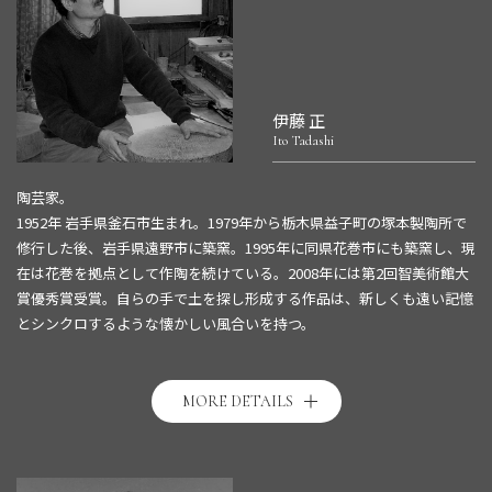
伊藤 正
Ito Tadashi
陶芸家。
1952年 岩手県釜石市生まれ。1979年から栃木県益子町の塚本製陶所で
修行した後、
岩手県遠野市に築窯。1995年に同県花巻市にも築窯し、現
在は花巻を拠点として作陶を続けている。2008年には第2回智美術館大
賞優秀賞受賞。
自らの手で土を探し形成する作品は、新しくも遠い記憶
とシンクロするような懐かしい風合いを持つ。
詳細は
こちら
。
MORE DETAILS