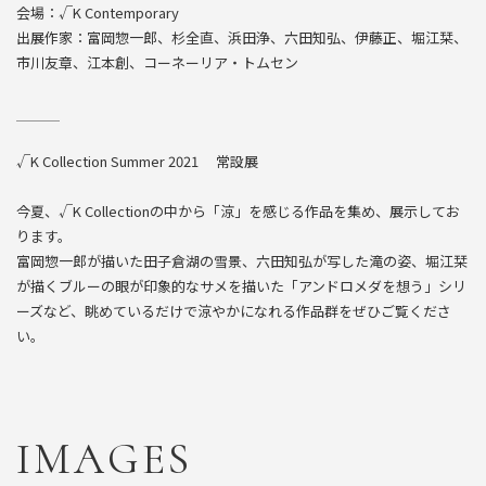
会場：√K Contemporary
出展作家：富岡惣一郎、
杉全直
、
浜田浄
、
六田知弘
、
伊藤正
、
堀江栞
、
市川友章
、江本創、
コーネーリア・トムセン
√K Collection Summer 2021 常設展
今夏、√K Collectionの中から「涼」を感じる作品を集め、展示してお
ります。
富岡惣一郎が描いた田子倉湖の雪景、
六田知弘
が写した滝の姿、
堀江栞
が描くブルーの眼が印象的なサメを描いた「アンドロメダを想う」シリ
ーズなど、眺めているだけで涼やかになれる作品群をぜひご覧くださ
い。
IMAGES