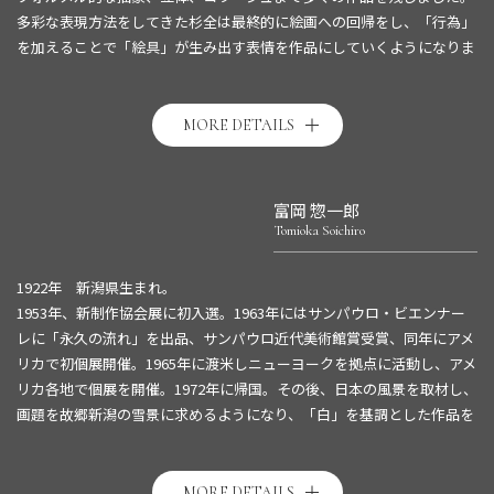
多彩な表現方法をしてきた杉全は最終的に絵画への回帰をし、「行為」
を加えることで「絵具」が生み出す表情を作品にしていくようになりま
した。多摩美術大学や東京藝術大学の教授として、現在のアートシーン
を牽引する多くの作家を育成に尽力した功績でも知られています。1986
年、勲四等瑞宝賞 受賞。1994年脳梗塞のため死去。
MORE DETAILS
東京文化財研究所 杉全直紹介ページは
こちら
。
詳細は
こちら
。
富岡 惣一郎
Tomioka Soichiro
1922年 新潟県生まれ。
1953年、新制作協会展に初入選。1963年にはサンパウロ・ビエンナー
レに「永久の流れ」を出品、サンパウロ近代美術館賞受賞、同年にアメ
リカで初個展開催。1965年に渡米しニューヨークを拠点に活動し、アメ
リカ各地で個展を開催。1972年に帰国。その後、日本の風景を取材し、
画題を故郷新潟の雪景に求めるようになり、「白」を基調とした作品を
発表するようになる。
1984年、東郷青児美術館大賞を受賞。
経年しても黄変せず、剥落のない「トミオカホワイト」とよばれる絵具
MORE DETAILS