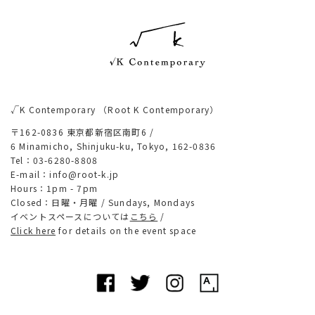
√K Contemporary
（Root K Contemporary）
〒162-0836 東京都新宿区南町6 /
6 Minamicho, Shinjuku-ku, Tokyo, 162-0836
Tel：03-6280-8808
E-mail：info@root-k.jp
Hours：1pm - 7pm
Closed：日曜・月曜 /
Sundays, Mondays
イベントスペースについては
こちら
/
Click here
for details on the event space