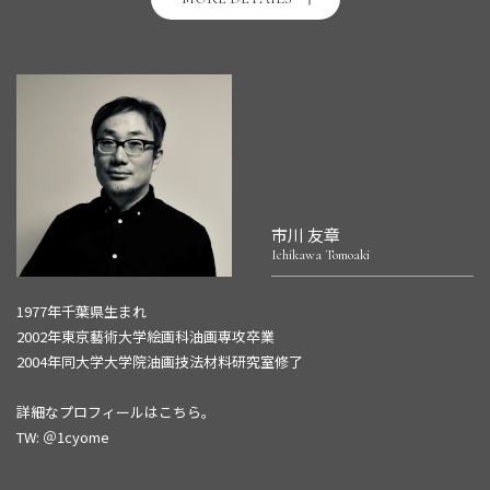
を生み出し、「白の世界」を描き続けた。
1990年に新潟県六日町（現南魚沼市）に
トミオカホワイト美術館
を開館
し、多くの作品を収蔵した。1994年5月31日死去。
市川 友章
Ichikawa Tomoaki
1977年千葉県生まれ
2002年東京藝術大学絵画科油画専攻卒業
2004年同大学大学院油画技法材料研究室修了
詳細なプロフィールは
こちら
。
TW:
＠1cyome